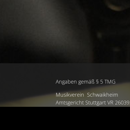
Angaben gemäß § 5 TMG
Musikverein Schwaikheim
Amtsgericht Stuttgart VR 26039
Steuernummer 90080/04192
Vertreten durch: