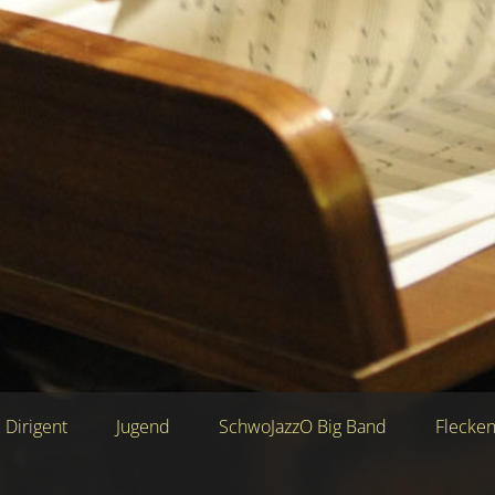
Dirigent
Jugend
SchwoJazzO Big Band
Flecke